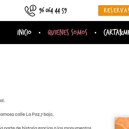
96 064 44 59
RESERVA
INICIO
QUIENES SOMOS
CARTA&M
al.
famosa calle La Paz,7 bajo.
a parte de historia gracias a los monumentos